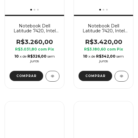
Notebook Dell
Notebook Dell
Latitude 7420, Intel
Latitude 7420, Intel
Core i7 11 Geração G7,
Core i7 11 Geração G7,
8 GB Ram, SSD 240
8 GB Ram, SSD 240
R$3.260,00
R$3.420,00
GB
GB
R$3.031,80
com
Pix
R$3.180,60
com
Pix
10
x de
R$326,00
sem
10
x de
R$342,00
sem
juros
juros