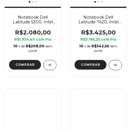
Notebook Dell
Notebook Dell
Latitude 5300, Intel
Latitude 7420, Intel
Core i7 8 Geração U, 8
Core i7 11 Geração G7,
GB Ram, SSD 240 GB
8 GB Ram, SSD 240
R$2.080,00
R$3.425,00
GB
R$1.934,40
com
Pix
R$3.185,25
com
Pix
10
x de
R$208,00
sem
10
x de
R$342,50
sem
juros
juros