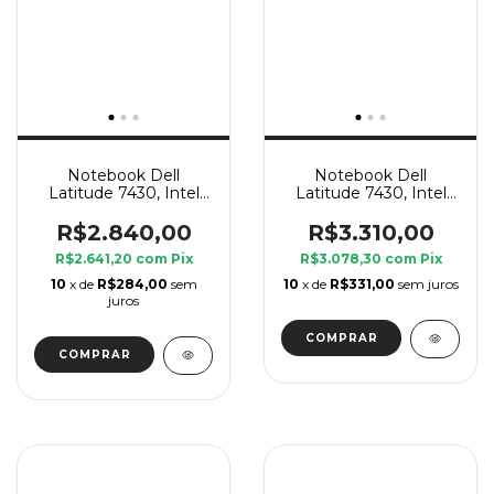
Notebook Dell
Notebook Dell
Latitude 7430, Intel
Latitude 7430, Intel
Core i5 12 Geração P, 8
Core i5 12 Geração P, 8
GB Ram, SSD 240 GB
GB Ram, SSD 240 GB
R$2.840,00
R$3.310,00
R$2.641,20
com
Pix
R$3.078,30
com
Pix
10
x de
R$284,00
sem
10
x de
R$331,00
sem juros
juros