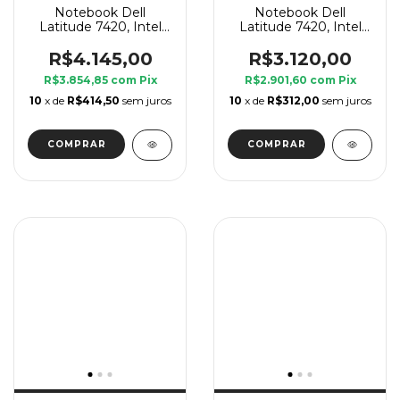
Notebook Dell
Notebook Dell
Latitude 7420, Intel
Latitude 7420, Intel
Core i7 11 Geração G7,
Core i7 11 Geração G7,
8 GB Ram, SSD 240
8 GB Ram, SSD 240
R$4.145,00
R$3.120,00
GB
GB
R$3.854,85
com
Pix
R$2.901,60
com
Pix
10
x de
R$414,50
sem juros
10
x de
R$312,00
sem juros