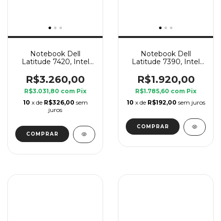
Notebook Dell
Notebook Dell
Latitude 7420, Intel
Latitude 7390, Intel
Core i7 11 Geração G7,
Core i7 8 Geração U, 8
8 GB Ram, SSD 240
GB Ram, SSD 240 GB
R$3.260,00
R$1.920,00
GB
R$3.031,80
com
Pix
R$1.785,60
com
Pix
10
x de
R$326,00
sem
10
x de
R$192,00
sem juros
juros