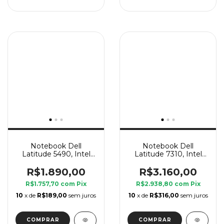
Notebook Dell
Notebook Dell
Latitude 5490, Intel
Latitude 7310, Intel
Core i7 8 Geração U, 8
Core i7 10 Geração U,
GB Ram, SSD 240 GB
16 GB Ram, SSD 240
R$1.890,00
R$3.160,00
GB
R$1.757,70
com
Pix
R$2.938,80
com
Pix
10
x de
R$189,00
sem juros
10
x de
R$316,00
sem juros