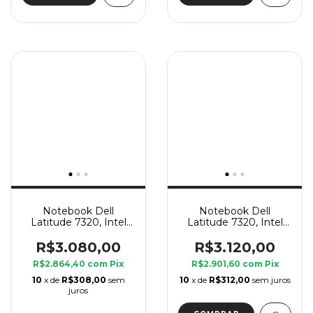
Notebook Dell
Notebook Dell
Latitude 7320, Intel
Latitude 7320, Intel
Core i5 11 Geração G7,
Core i7 11 Geração G7,
16 GB Ram, SSD 240
16 GB Ram, SSD 240
R$3.080,00
R$3.120,00
GB
GB
R$2.864,40
com
Pix
R$2.901,60
com
Pix
10
x de
R$308,00
sem
10
x de
R$312,00
sem juros
juros