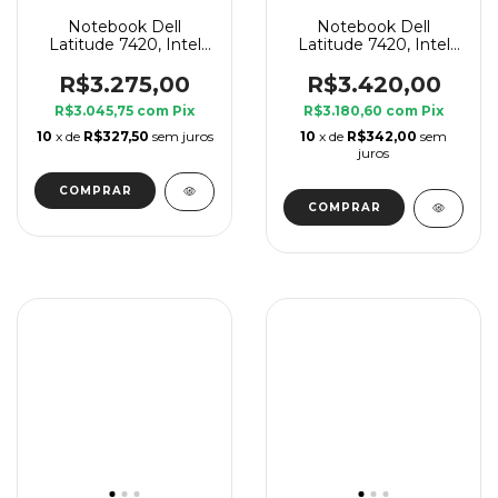
Notebook Dell
Notebook Dell
Latitude 7420, Intel
Latitude 7420, Intel
Core i7 11 Geração G7,
Core i7 11 Geração G7,
8 GB Ram, SSD 240
8 GB Ram, SSD 240
R$3.275,00
R$3.420,00
GB
GB
R$3.045,75
com
Pix
R$3.180,60
com
Pix
10
x de
R$327,50
sem juros
10
x de
R$342,00
sem
juros