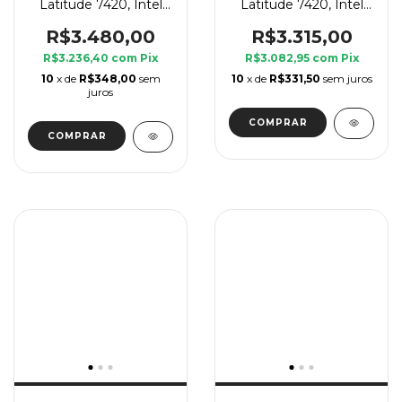
Latitude 7420, Intel
Latitude 7420, Intel
Core i7 11 Geração G7,
Core i7 11 Geração G7,
8 GB Ram, SSD 240
8 GB Ram, SSD 240
R$3.480,00
R$3.315,00
GB
GB
R$3.236,40
com
Pix
R$3.082,95
com
Pix
10
x de
R$348,00
sem
10
x de
R$331,50
sem juros
juros