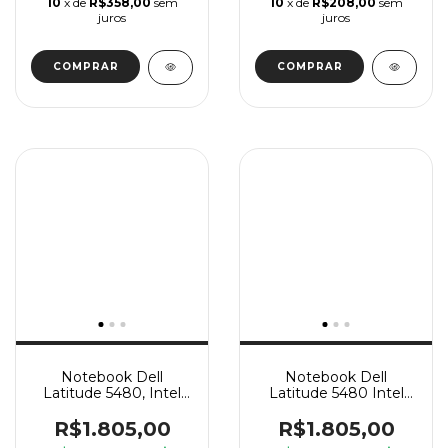
10
x de
R$358,00
sem
10
x de
R$208,00
sem
juros
juros
Notebook Dell
Notebook Dell
Latitude 5480, Intel
Latitude 5480 Intel
Core i7 6 Geração U, 8
core i7, 8 GB Ram,
GB Ram, SSD 240 GB
SSD 240 GB
R$1.805,00
R$1.805,00