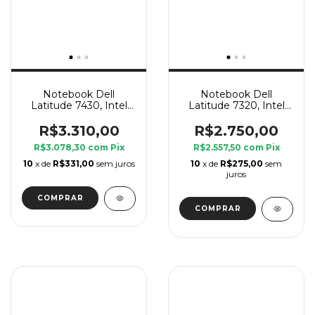
Notebook Dell
Notebook Dell
Latitude 7430, Intel
Latitude 7320, Intel
Core i5, 8 GB Ram,
Core i7 11 Geração G7,
SSD 240 GB
8 GB Ram, SSD 240
R$3.310,00
R$2.750,00
GB
R$3.078,30
com
Pix
R$2.557,50
com
Pix
10
x de
R$331,00
sem juros
10
x de
R$275,00
sem
juros