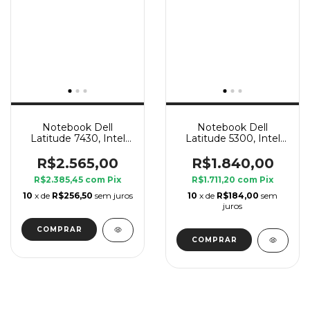
Notebook Dell
Notebook Dell
Latitude 7430, Intel
Latitude 5300, Intel
Core i5 12 Geração P, 8
Core i7 8 Geração U, 8
GB Ram, SSD 240 GB
GB Ram, SSD 240 GB
R$2.565,00
R$1.840,00
R$2.385,45
com
Pix
R$1.711,20
com
Pix
10
x de
R$256,50
sem juros
10
x de
R$184,00
sem
juros