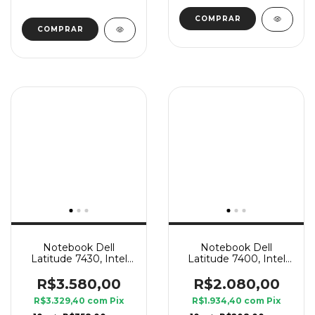
Notebook Dell
Notebook Dell
Latitude 7430, Intel
Latitude 7400, Intel
Core i7 12 Geração U,
Core i7 8 Geração U, 8
16 GB Ram, SSD 240
GB Ram, SSD 240 GB
R$3.580,00
R$2.080,00
GB
R$3.329,40
com
Pix
R$1.934,40
com
Pix