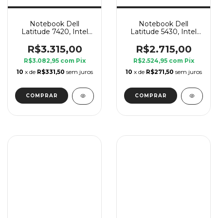
Notebook Dell
Notebook Dell
Latitude 7420, Intel
Latitude 5430, Intel
Core i7 11 Geração G7,
Core i5, 8 GB Ram,
8 GB Ram, SSD 240
SSD 240 GB
R$3.315,00
R$2.715,00
GB
R$3.082,95
com
Pix
R$2.524,95
com
Pix
10
x de
R$331,50
sem juros
10
x de
R$271,50
sem juros