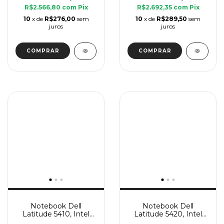
R$2.566,80
com
Pix
R$2.692,35
com
Pix
10
x de
R$276,00
sem
10
x de
R$289,50
sem
juros
juros
Notebook Dell
Notebook Dell
Latitude 5410, Intel
Latitude 5420, Intel
Core i5 10 Geração U, 8
Core i5 11 Geração G7,