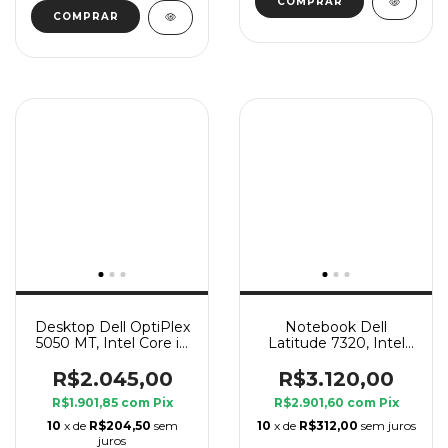
Desktop Dell OptiPlex
Notebook Dell
5050 MT, Intel Core i7
Latitude 7320, Intel
6 Geração, 8 GB Ram,
Core i7 11 Geração G7,
SSD 240 GB
16 GB Ram, SSD 240
R$2.045,00
R$3.120,00
GB
R$1.901,85
com
Pix
R$2.901,60
com
Pix
10
x de
R$204,50
sem
10
x de
R$312,00
sem juros
juros