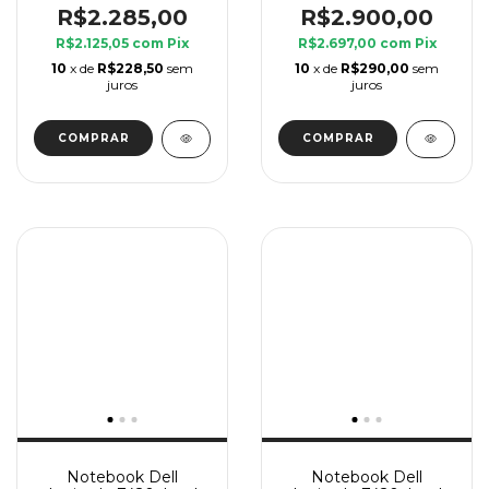
GB Ram, SSD 240 GB
8 GB Ram, SSD 240
R$2.285,00
R$2.900,00
GB
R$2.125,05
com
Pix
R$2.697,00
com
Pix
10
x de
R$228,50
sem
10
x de
R$290,00
sem
juros
juros
Notebook Dell
Notebook Dell