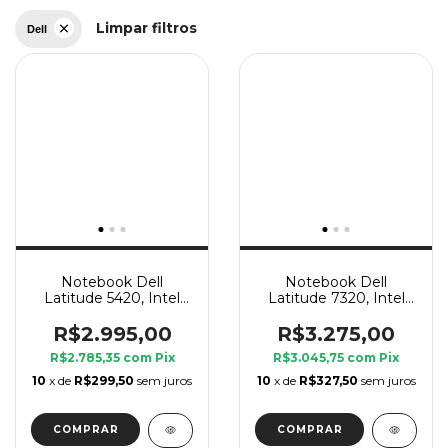
Limpar filtros
Dell
Notebook Dell
Notebook Dell
Latitude 5420, Intel
Latitude 7320, Intel
Core i5 11 Geração G, 16
Core i7 11 Geração G7,
GB Ram, SSD 240 GB
16 GB Ram, SSD 240
R$2.995,00
R$3.275,00
GB
R$2.785,35
com
Pix
R$3.045,75
com
Pix
10
x de
R$299,50
sem juros
10
x de
R$327,50
sem juros