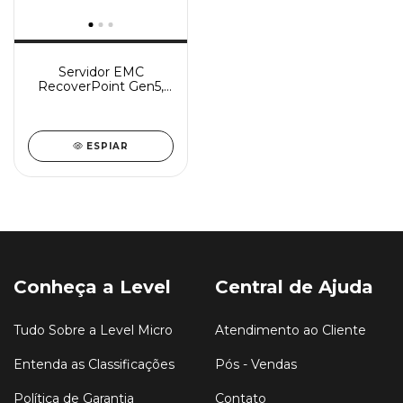
Servidor EMC
RecoverPoint Gen5,
Intel Xeon E5-2620
ESPIAR
Conheça a Level
Central de Ajuda
Tudo Sobre a Level Micro
Atendimento ao Cliente
Entenda as Classificações
Pós - Vendas
Política de Garantia
Contato