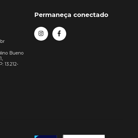
Permaneça conectado
br
lino Bueno
1,
: 13.212-