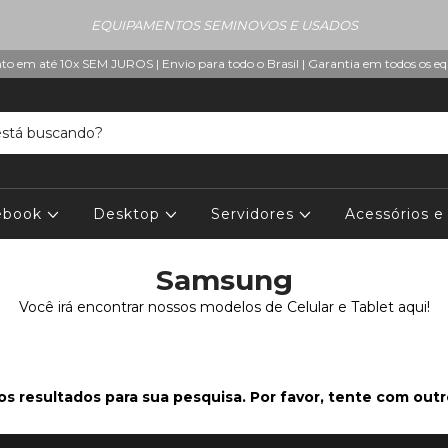
EQUIPAMENTOS SEMINOVOS E USADOS
o em até 10x SEM JUROS | Envio para todo o Brasil | Garantia em todos os 
ebook
Desktop
Servidores
Acessórios 
Samsung
Você irá encontrar nossos modelos de Celular e Tablet aqui!
s resultados para sua pesquisa. Por favor, tente com outros