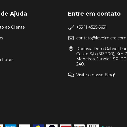
 de Ajuda
Entre em contato
o ao Cliente
+55 11 4525-5631
as
contato@levelmicro.com.
Rodovia Dom Gabriel Pau
Couto S/n (SP 300), Km 7
Medeiros, Jundiaí -SP. CEP
 Lotes
240.
Visite o nosso Blog!