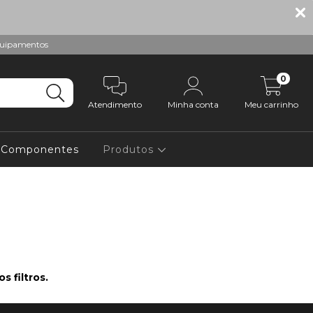
equipamentos
0
Atendimento
Minha conta
Meu carrinho
e Componentes
Produtos
 filtros.