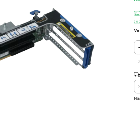
Ve
Ent
Nã