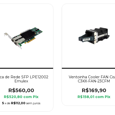
aca de Rede SFP LPE12002
Ventoinha Cooler FAN Ci
Emulex
C3KX-FAN-23CFM
R$560,00
R$169,90
R$520,80
com
Pix
R$158,01
com
Pix
5
x de
R$112,00
sem juros