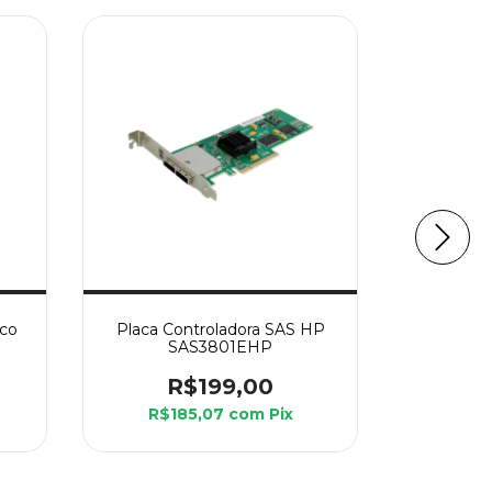
sco
Placa Controladora SAS HP
Fonte Se
SAS3801EHP
R$199,00
R
R$185,07
com
Pix
R$1.
10
x de