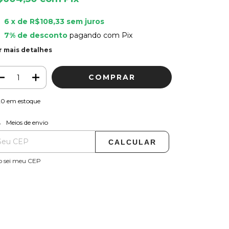
6
x de
R$108,33
sem juros
7% de desconto
pagando com Pix
r mais detalhes
20
em estoque
ALTERAR CEP
regas para o CEP:
Meios de envio
CALCULAR
o sei meu CEP