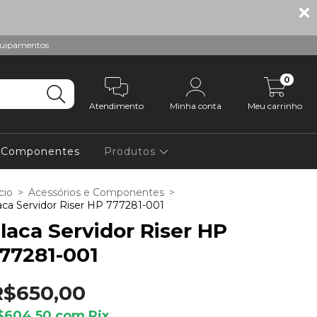
equipamentos
0
Atendimento
Minha conta
Meu carrinho
e Componentes
Produtos
cio
>
Acessórios e Componentes
>
aca Servidor Riser HP 777281-001
laca Servidor Riser HP
77281-001
R$650,00
$604,50
com
Pix