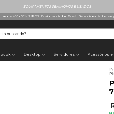
EQUIPAMENTOS SEMINOVOS E USADOS
o em até 10x SEM JUROS | Envio para todo o Brasil | Garantia em todos os 
ebook
Desktop
Servidores
Acessórios 
Iní
Pl
P
7
R