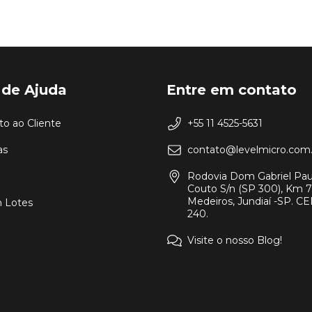
 de Ajuda
Entre em contato
o ao Cliente
+55 11 4525-5631
as
contato@levelmicro.com.
Rodovia Dom Gabriel Pau
Couto S/n (SP 300), Km 7
Medeiros, Jundiaí -SP. CEP
 Lotes
240.
Visite o nosso Blog!