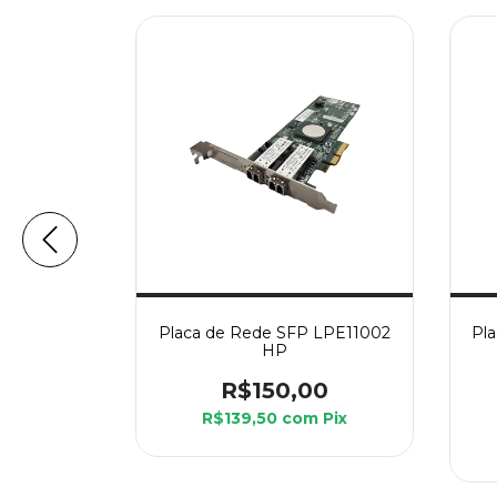
 NC522SFP
Placa de Rede SFP LPE11002
Pl
HP
00
R$150,00
m
Pix
R$139,50
com
Pix
em juros