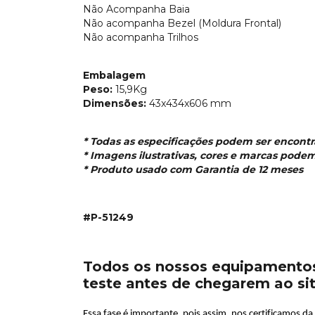
Não Acompanha Baia
Não acompanha Bezel (Moldura Frontal)
Não acompanha Trilhos
Embalagem
Peso:
15,9
Kg
Dimensões:
43
x434x606 mm
* Todas as especificações podem ser encont
* Imagens ilustrativas, cores e marcas podem
* Produto usado com Garantia de 12 meses
#P-51249
Todos os nossos equipamentos
teste antes de chegarem ao si
Essa fase é importante
,
pois assim, nos certificamos d