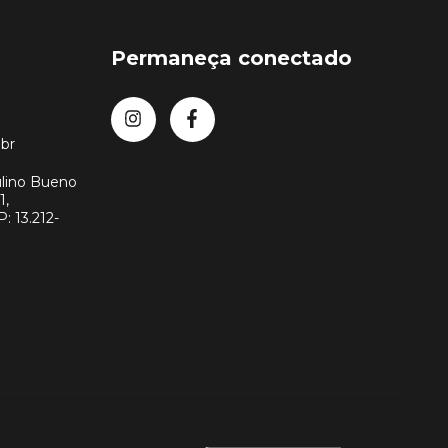
Permaneça conectado
br
lino Bueno
1,
: 13.212-