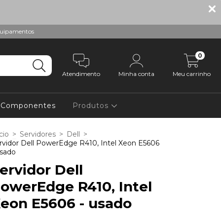
equipamentos
0
Atendimento
Minha conta
Meu carrinho
e Componentes
Produtos
cio
>
Servidores
>
Dell
>
rvidor Dell PowerEdge R410, Intel Xeon E5606
usado
ervidor Dell
owerEdge R410, Intel
eon E5606 - usado