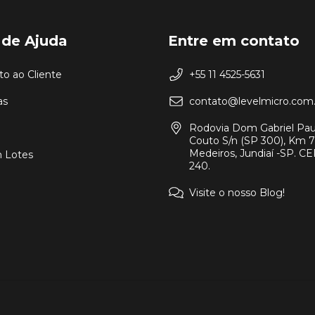
 de Ajuda
Entre em contato
o ao Cliente
+55 11 4525-5631
as
contato@levelmicro.com.
Rodovia Dom Gabriel Pau
Couto S/n (SP 300), Km 7
Medeiros, Jundiaí -SP. CEP
 Lotes
240.
Visite o nosso Blog!