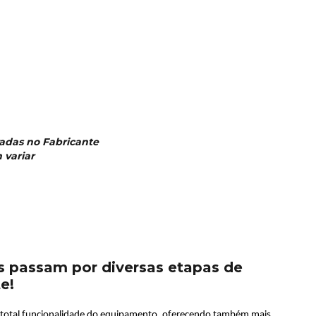
radas no Fabricante
 variar
 passam por diversas etapas de
te!
a total funcionalidade do equipamento, oferecendo também mais