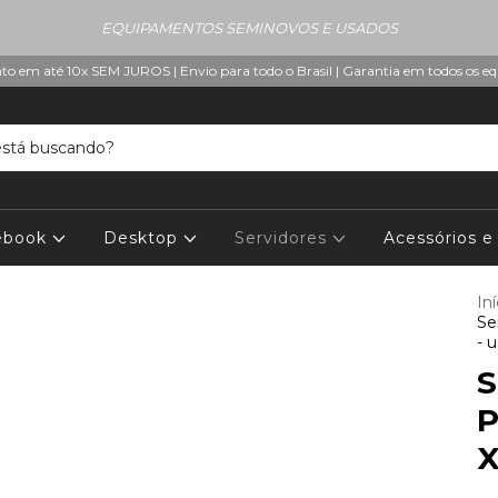
EQUIPAMENTOS SEMINOVOS E USADOS
o em até 10x SEM JUROS | Envio para todo o Brasil | Garantia em todos os 
ebook
Desktop
Servidores
Acessórios 
Iní
Se
- 
S
P
X