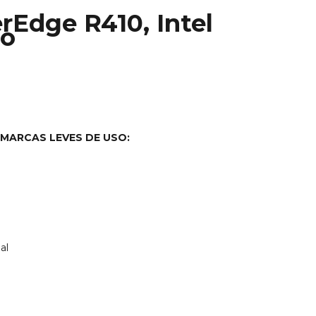
rEdge R410, Intel
do
MARCAS LEVES DE USO:
al