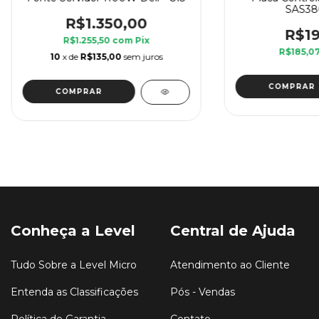
SAS38
R$1.350,00
R$19
R$1.255,50
com
Pix
R$185,0
10
x de
R$135,00
sem juros
Conheça a Level
Central de Ajuda
Tudo Sobre a Level Micro
Atendimento ao Cliente
Entenda as Classificações
Pós - Vendas
Política de Garantia
Contato