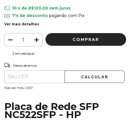
10
x de
R$120,00
sem juros
7% de desconto
pagando com Pix
Ver mais detalhes
2
em estoque
ALTERAR CEP
Entregas para o CEP:
Meios de envio
CALCULAR
Não sei meu CEP
Placa de Rede SFP
NC522SFP - HP