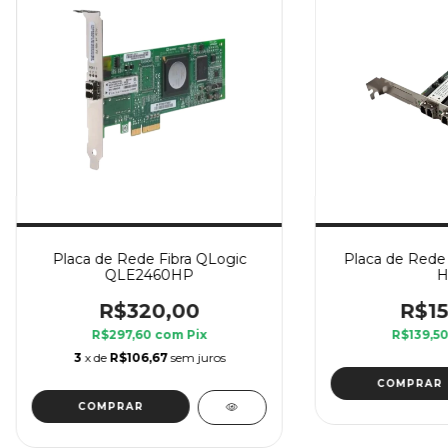
Placa de Rede Fibra QLogic
Placa de Rede
QLE2460HP
H
R$320,00
R$15
R$297,60
com
Pix
R$139,5
3
x de
R$106,67
sem juros