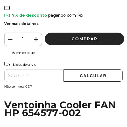
7% de desconto
pagando com Pix
Ver mais detalhes
18
em estoque
ALTERAR CEP
Entregas para o CEP:
Meios de envio
CALCULAR
Não sei meu CEP
Ventoinha Cooler FAN
HP 654577-002