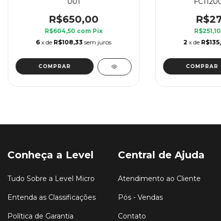
001
FC1120
R$650,00
R$27
R$604,50
com
Pix
R$251,1
6
x de
R$108,33
sem juros
2
x de
R$135
Conheça a Level
Central de Ajuda
Tudo Sobre a Level Micro
Atendimento ao Cliente
Entenda as Classificações
Pós - Vendas
Política de Garantia
Contato