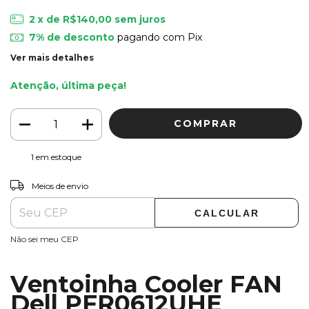
2
x de
R$140,00
sem juros
7% de desconto
pagando com Pix
Ver mais detalhes
Atenção, última peça!
1
em estoque
ALTERAR CEP
Entregas para o CEP:
Meios de envio
CALCULAR
Não sei meu CEP
Ventoinha Cooler FAN
Dell PFR0612UHE